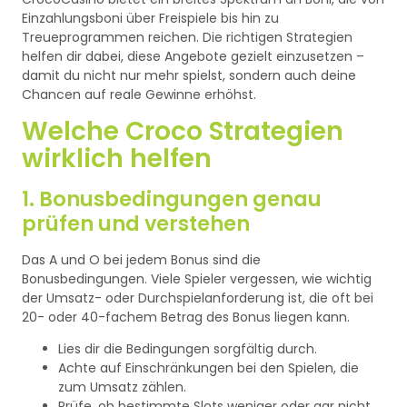
Einzahlungsboni über Freispiele bis hin zu
Treueprogrammen reichen. Die richtigen Strategien
helfen dir dabei, diese Angebote gezielt einzusetzen –
damit du nicht nur mehr spielst, sondern auch deine
Chancen auf reale Gewinne erhöhst.
Welche Croco Strategien
wirklich helfen
1. Bonusbedingungen genau
prüfen und verstehen
Das A und O bei jedem Bonus sind die
Bonusbedingungen. Viele Spieler vergessen, wie wichtig
der Umsatz- oder Durchspielanforderung ist, die oft bei
20- oder 40-fachem Betrag des Bonus liegen kann.
Lies dir die Bedingungen sorgfältig durch.
Achte auf Einschränkungen bei den Spielen, die
zum Umsatz zählen.
Prüfe, ob bestimmte Slots weniger oder gar nicht