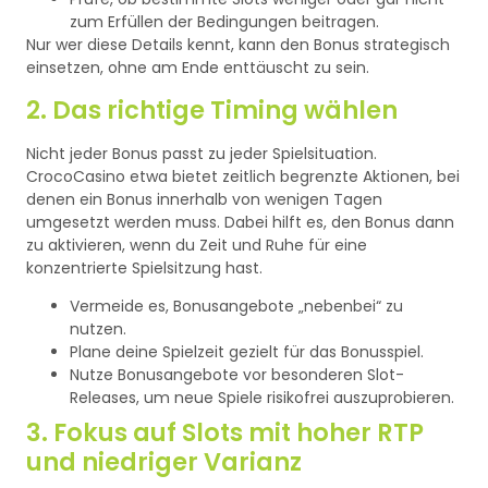
zum Erfüllen der Bedingungen beitragen.
Nur wer diese Details kennt, kann den Bonus strategisch
einsetzen, ohne am Ende enttäuscht zu sein.
2. Das richtige Timing wählen
Nicht jeder Bonus passt zu jeder Spielsituation.
CrocoCasino etwa bietet zeitlich begrenzte Aktionen, bei
denen ein Bonus innerhalb von wenigen Tagen
umgesetzt werden muss. Dabei hilft es, den Bonus dann
zu aktivieren, wenn du Zeit und Ruhe für eine
konzentrierte Spielsitzung hast.
Vermeide es, Bonusangebote „nebenbei“ zu
nutzen.
Plane deine Spielzeit gezielt für das Bonusspiel.
Nutze Bonusangebote vor besonderen Slot-
Releases, um neue Spiele risikofrei auszuprobieren.
3. Fokus auf Slots mit hoher RTP
und niedriger Varianz