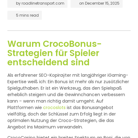
by
roadlinetransport.com
on
December 15, 2025
5 mins read
Warum CrocoBonus-
Strategien für Spieler
entscheidend sind
Als erfahrener SEO-Kopiraÿter mit langjähriger iGaming-
Expertise weiß ich: Ein Bonus ist mehr als nur zusätzlicher
Spielguthaben. Er ist ein Werkzeug, das den Spielspaß
erheblich steigern und die Gewinnchancen verbessern
kann – wenn man richtig damit umgeht. Auf
Plattformen wie
crocoslots
ist das Bonusangebot
vielfältig, doch der Schlüssel zum Erfolg liegt in der
optimalen Nutzung der Croco-Strategien, die das
Angebot ins Maximum verwandeln.
CrocoCasino bietet ein breites Spektrum an Boni, die von