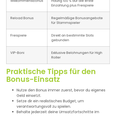
Willkommensbonus
Häufig 100 % auf die erste
Einzahlung plus Freispiele
Reload Bonus
Regelmäßige Bonusangebote
für Stammspieler
Freispiele
Direkt an bestimmte Slots
gebunden
VIP-Boni
Exklusive Belohnungen für High
Roller
Praktische Tipps für den
Bonus-Einsatz
Nutze den Bonus immer zuerst, bevor du eigenes
Geld einsetzt.
Setze dir ein realistisches Budget, um
verantwortungsvoll zu spielen.
Behalte jederzeit deine Umsatzfortschritte im