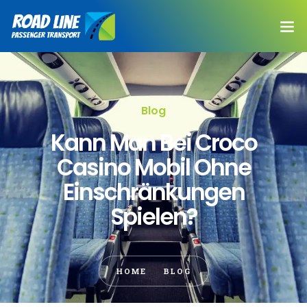
Blog
Kann Man Bei Croco
Casino Mobil Ohne
Einschränkungen
Spielen?
HOME
BLOG