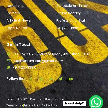
Leadership
Schedule on TIme
Careers
Online Booking
Article & News
Professioinal Staff
Legal Notice
FAQ & Support
Get In Touch
P.O. Box: 26783, Muroor Road , Abu Dhabi - UAE
roadlinetransport@gmail.com
+971 26733916
Follow Us :
Copyright © 2023 Road Line , All rights reserved.
Need Help?
Terms of use
Privacy Policy
Cookie Policy