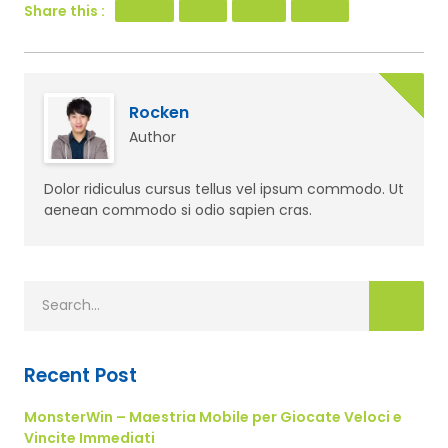
Share this :
Facebook
Twitter
LinkedIn
Pinterest
Rocken
Author
Dolor ridiculus cursus tellus vel ipsum commodo. Ut
aenean commodo si odio sapien cras.
Recent Post
MonsterWin – Maestria Mobile per Giocate Veloci e
Vincite Immediati