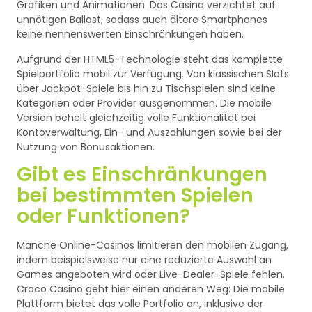
Grafiken und Animationen. Das Casino verzichtet auf
unnötigen Ballast, sodass auch ältere Smartphones
keine nennenswerten Einschränkungen haben.
Aufgrund der HTML5-Technologie steht das komplette
Spielportfolio mobil zur Verfügung. Von klassischen Slots
über Jackpot-Spiele bis hin zu Tischspielen sind keine
Kategorien oder Provider ausgenommen. Die mobile
Version behält gleichzeitig volle Funktionalität bei
Kontoverwaltung, Ein- und Auszahlungen sowie bei der
Nutzung von Bonusaktionen.
Gibt es Einschränkungen
bei bestimmten Spielen
oder Funktionen?
Manche Online-Casinos limitieren den mobilen Zugang,
indem beispielsweise nur eine reduzierte Auswahl an
Games angeboten wird oder Live-Dealer-Spiele fehlen.
Croco Casino geht hier einen anderen Weg: Die mobile
Plattform bietet das volle Portfolio an, inklusive der