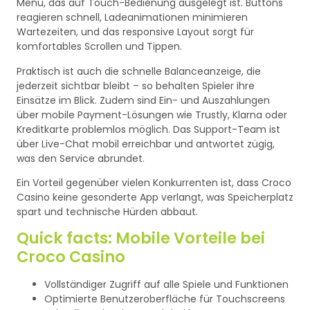
Menü, das auf Touch-Bedienung ausgelegt ist. Buttons
reagieren schnell, Ladeanimationen minimieren
Wartezeiten, und das responsive Layout sorgt für
komfortables Scrollen und Tippen.
Praktisch ist auch die schnelle Balanceanzeige, die
jederzeit sichtbar bleibt – so behalten Spieler ihre
Einsätze im Blick. Zudem sind Ein- und Auszahlungen
über mobile Payment-Lösungen wie Trustly, Klarna oder
Kreditkarte problemlos möglich. Das Support-Team ist
über Live-Chat mobil erreichbar und antwortet zügig,
was den Service abrundet.
Ein Vorteil gegenüber vielen Konkurrenten ist, dass Croco
Casino keine gesonderte App verlangt, was Speicherplatz
spart und technische Hürden abbaut.
Quick facts: Mobile Vorteile bei
Croco Casino
Vollständiger Zugriff auf alle Spiele und Funktionen
Optimierte Benutzeroberfläche für Touchscreens