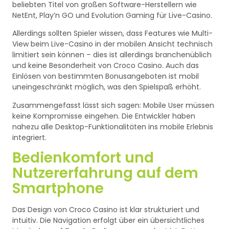
beliebten Titel von großen Software-Herstellern wie
NetEnt, Play’n GO und Evolution Gaming für Live-Casino.
Allerdings sollten Spieler wissen, dass Features wie Multi-
View beim Live-Casino in der mobilen Ansicht technisch
limitiert sein können – dies ist allerdings branchenüblich
und keine Besonderheit von Croco Casino. Auch das
Einlösen von bestimmten Bonusangeboten ist mobil
uneingeschränkt möglich, was den Spielspaß erhöht.
Zusammengefasst lässt sich sagen: Mobile User müssen
keine Kompromisse eingehen. Die Entwickler haben
nahezu alle Desktop-Funktionalitäten ins mobile Erlebnis
integriert.
Bedienkomfort und
Nutzererfahrung auf dem
Smartphone
Das Design von Croco Casino ist klar strukturiert und
intuitiv. Die Navigation erfolgt über ein übersichtliches