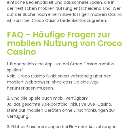
einfache Bedienbarkeit und das schnelle Laden, die in
der hektischen mobilen Nutzung entscheidend sind. Wer
auf der Suche nach einem zuverlässigen mobilen Casino
ist, kann bei Croco Casino bedenkenlos zugreifen.
FAQ – Häufige Fragen zur
mobilen Nutzung von Croco
Casino
1. Brauche ich eine App, um bei Croco Casino mobil zu
spielen?
Nein, Croco Casino funktioniert vollständig über den
mobilen Webbrowser, ohne dass Sie eine App
herunterladen müssen.
2. Sind alle Spiele auch mobil verfügbar?
Ja, das gesamte Spielportfolio, inklusive Live-Casino,
steht auf mobilen Geräten ohne Einschränkungen zur
Verfügung.
3. Gibt es Einschränkungen bei Ein- oder Auszahlungen