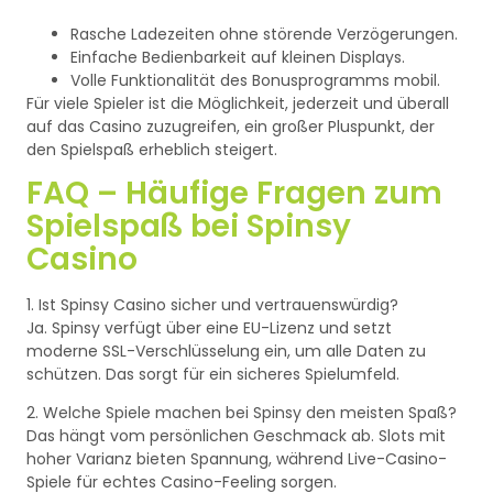
Rasche Ladezeiten ohne störende Verzögerungen.
Einfache Bedienbarkeit auf kleinen Displays.
Volle Funktionalität des Bonusprogramms mobil.
Für viele Spieler ist die Möglichkeit, jederzeit und überall
auf das Casino zuzugreifen, ein großer Pluspunkt, der
den Spielspaß erheblich steigert.
FAQ – Häufige Fragen zum
Spielspaß bei Spinsy
Casino
1. Ist Spinsy Casino sicher und vertrauenswürdig?
Ja. Spinsy verfügt über eine EU-Lizenz und setzt
moderne SSL-Verschlüsselung ein, um alle Daten zu
schützen. Das sorgt für ein sicheres Spielumfeld.
2. Welche Spiele machen bei Spinsy den meisten Spaß?
Das hängt vom persönlichen Geschmack ab. Slots mit
hoher Varianz bieten Spannung, während Live-Casino-
Spiele für echtes Casino-Feeling sorgen.