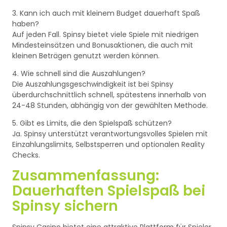
3. Kann ich auch mit kleinem Budget dauerhaft Spaß
haben?
Auf jeden Fall. Spinsy bietet viele Spiele mit niedrigen
Mindesteinsätzen und Bonusaktionen, die auch mit
kleinen Beträgen genutzt werden können.
4. Wie schnell sind die Auszahlungen?
Die Auszahlungsgeschwindigkeit ist bei Spinsy
überdurchschnittlich schnell, spätestens innerhalb von
24-48 Stunden, abhängig von der gewählten Methode.
5. Gibt es Limits, die den Spielspaß schützen?
Ja. Spinsy unterstützt verantwortungsvolles Spielen mit
Einzahlungslimits, Selbstsperren und optionalen Reality
Checks.
Zusammenfassung:
Dauerhaften Spielspaß bei
Spinsy sichern
Spinsy Casino bietet eine attraktive Plattform für Spieler,