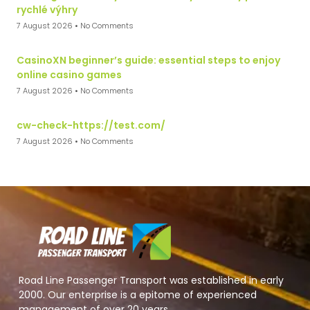
rychlé výhry
7 August 2026
No Comments
CasinoXN beginner’s guide: essential steps to enjoy
online casino games
7 August 2026
No Comments
cw-check-https://test.com/
7 August 2026
No Comments
Road Line Passenger Transport was established in early
2000. Our enterprise is a epitome of experienced
management of over 20 years