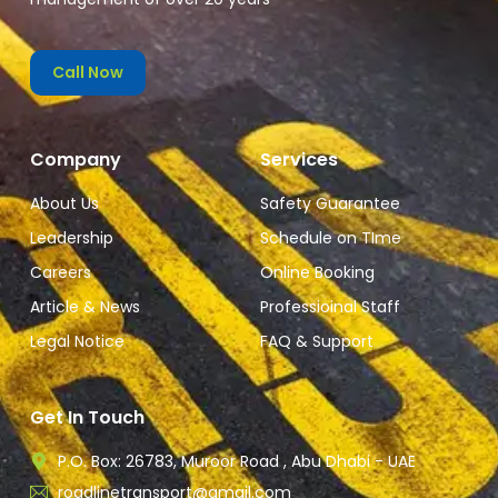
Call Now
Company
Services
About Us
Safety Guarantee
Leadership
Schedule on TIme
Careers
Online Booking
Article & News
Professioinal Staff
Legal Notice
FAQ & Support
Get In Touch
P.O. Box: 26783, Muroor Road , Abu Dhabi - UAE
roadlinetransport@gmail.com