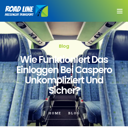
Blog
Wie Funktioniert Das
Einloggen Bei Caspero
Unkompliziert Und
Sicher?
HOME
BLOG