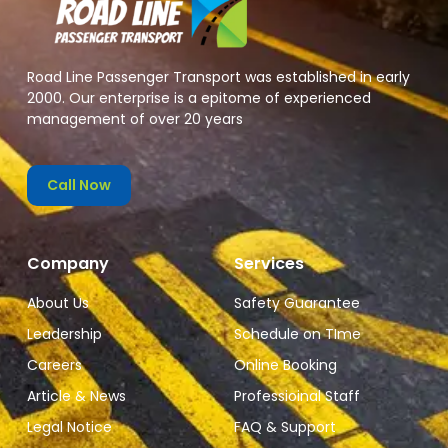
Road Line Passenger Transport was established in early
2000. Our enterprise is a epitome of experienced
management of over 20 years
Call Now
Company
Services
About Us
Safety Guarantee
Leadership
Schedule on TIme
Careers
Online Booking
Article & News
Professioinal Staff
Legal Notice
FAQ & Support