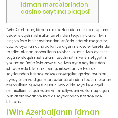
idman mərcələrindən
casino saytına əlaqəsi
1Win Azerbaijan, idman mərcəzlərindən casino qruplarına
qədər əlaqəli məhsullar tərəfindən təqdim olunur. 1win
giriş və 1win indir saytlarından istifadə edərək məşqçilər,
qazino oyunları oynayıcıları və digər mərcəzlər tərəfindən
təqdim olunan məhsulların tələbəsi olunur. 1win aviator
saytı ilə əlaqəli məhsulların təqdimatını və əməliyyatını
yoxlamaq üçün 1win скачать və 1win oyna saytlarından
istifadə edə bilərsiniz. 1win azerbaycan və 1win az
saytlarından istifadə edərək məşqçilər, qazino oyunları
oynayıcıları və digər mərcəzlər tərəfindən təqdim olunan
məhsulların tələbəsi olunur. 1win yukle saytı ilə əlaqəli
məhsulların təqdimatını və əməliyyatını yoxlamaq üçün
1win azerbaycan və 1win az saytlarından istifadə edə
bilərsiniz.
1Win Azerbaijanın idman