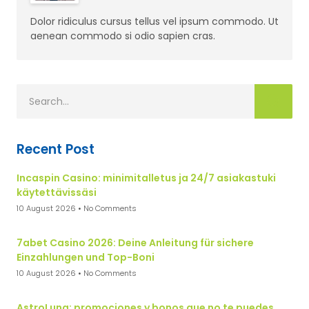
Dolor ridiculus cursus tellus vel ipsum commodo. Ut
aenean commodo si odio sapien cras.
Recent Post
Incaspin Casino: minimitalletus ja 24/7 asiakastuki
käytettävissäsi
10 August 2026
No Comments
7abet Casino 2026: Deine Anleitung für sichere
Einzahlungen und Top-Boni
10 August 2026
No Comments
AstroLuna: promociones y bonos que no te puedes