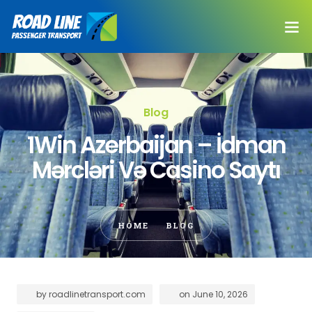
Blog
1Win Azerbaijan – İdman
Mərcləri Və Casino Saytı
HOME
BLOG
by
roadlinetransport.com
on
June 10, 2026