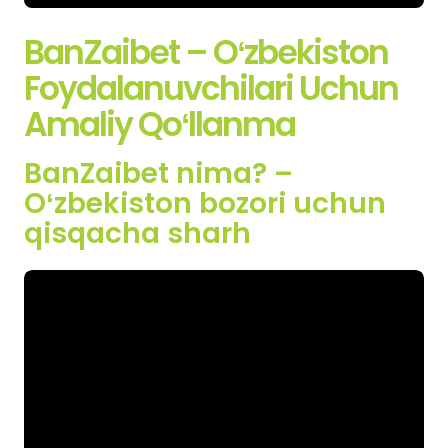
BanZaibet – Oʻzbekiston
Foydalanuvchilari Uchun
Amaliy Qoʻllanma
BanZaibet nima? –
Oʻzbekiston bozori uchun
qisqacha sharh