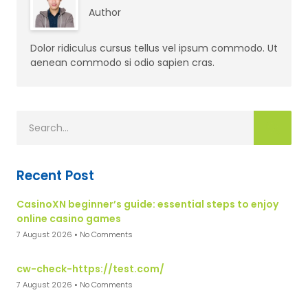
Author
Dolor ridiculus cursus tellus vel ipsum commodo. Ut
aenean commodo si odio sapien cras.
Recent Post
CasinoXN beginner’s guide: essential steps to enjoy
online casino games
7 August 2026
No Comments
cw-check-https://test.com/
7 August 2026
No Comments