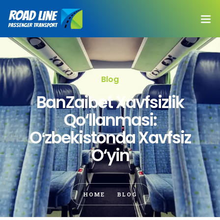
Blog
BanZaibet Xavfsizlik
Qo‘llanmasi:
Oʻzbekistonda Xavfsiz
O‘yin
HOME
BLOG