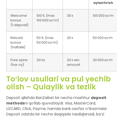
aylantirish
Welcome
100 % (max
30 x
100 000 so‘m
bonus
100 000 so‘m)
(1‑deposit)
Reload
50 % (max
20 x
50 000 so‘m
bonus
50 000 so‘m)
(haftalik)
Free spins
20 ta
20 x win
30 000 so‘m
(har oy)
amount
Toʻlov usullari va pul yechib
olish – Qulaylik va tezlik
Depozit qilishda BanZaibet bir necha mashhur
deposit
methods
ni qo‘llab‑quvvatlaydi: Visa, MasterCard,
UZCARD, Click, Payme, hamda bank‑xavfsiz oʻtkazmalar.
Depozit odatda bir necha daqiqada tasdiqlanadi, baʼzi