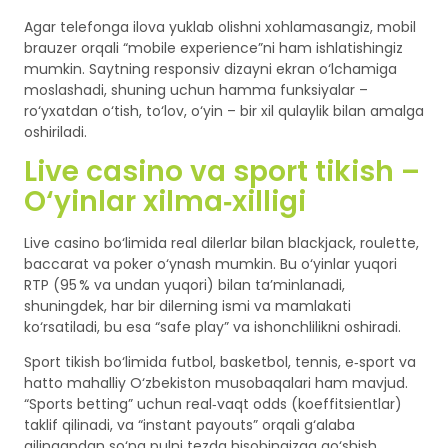
Agar telefonga ilova yuklab olishni xohlamasangiz, mobil
brauzer orqali “mobile experience”ni ham ishlatishingiz
mumkin. Saytning responsiv dizayni ekran o‘lchamiga
moslashadi, shuning uchun hamma funksiyalar –
ro‘yxatdan o‘tish, to‘lov, o‘yin – bir xil qulaylik bilan amalga
oshiriladi.
Live casino va sport tikish –
O‘yinlar xilma‑xilligi
Live casino bo‘limida real dilerlar bilan blackjack, roulette,
baccarat va poker o‘ynash mumkin. Bu o‘yinlar yuqori
RTP (95 % va undan yuqori) bilan ta’minlanadi,
shuningdek, har bir dilerning ismi va mamlakati
ko‘rsatiladi, bu esa “safe play” va ishonchlilikni oshiradi.
Sport tikish bo‘limida futbol, basketbol, tennis, e‑sport va
hatto mahalliy O‘zbekiston musobaqalari ham mavjud.
“Sports betting” uchun real‑vaqt odds (koeffitsientlar)
taklif qilinadi, va “instant payouts” orqali g‘alaba
qilingandan so‘ng pulni tezda hisobingizga qo‘shish