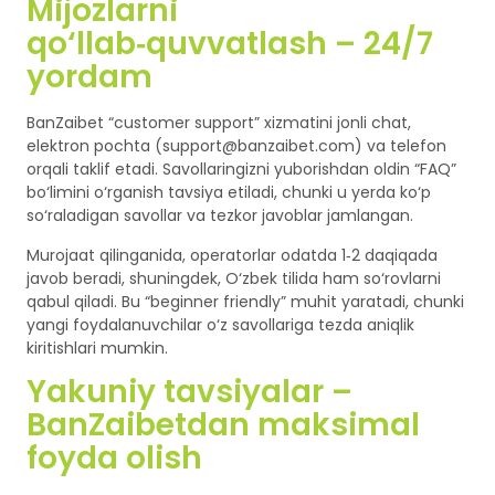
Mijozlarni
qo‘llab‑quvvatlash – 24/7
yordam
BanZaibet “customer support” xizmatini jonli chat,
elektron pochta (support@banzaibet.com) va telefon
orqali taklif etadi. Savollaringizni yuborishdan oldin “FAQ”
bo‘limini o‘rganish tavsiya etiladi, chunki u yerda ko‘p
so‘raladigan savollar va tezkor javoblar jamlangan.
Murojaat qilinganida, operatorlar odatda 1‑2 daqiqada
javob beradi, shuningdek, O‘zbek tilida ham so‘rovlarni
qabul qiladi. Bu “beginner friendly” muhit yaratadi, chunki
yangi foydalanuvchilar o‘z savollariga tezda aniqlik
kiritishlari mumkin.
Yakuniy tavsiyalar –
BanZaibetdan maksimal
foyda olish