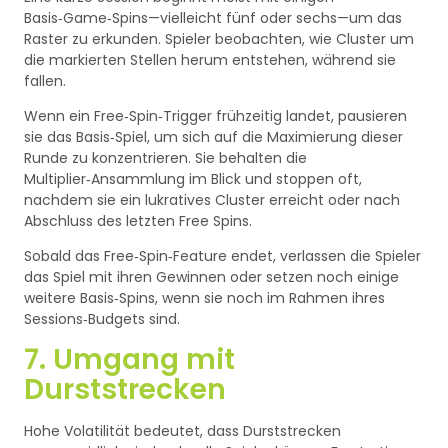
Basis‑Game‑Spins—vielleicht fünf oder sechs—um das
Raster zu erkunden. Spieler beobachten, wie Cluster um
die markierten Stellen herum entstehen, während sie
fallen.
Wenn ein Free‑Spin‑Trigger frühzeitig landet, pausieren
sie das Basis‑Spiel, um sich auf die Maximierung dieser
Runde zu konzentrieren. Sie behalten die
Multiplier‑Ansammlung im Blick und stoppen oft,
nachdem sie ein lukratives Cluster erreicht oder nach
Abschluss des letzten Free Spins.
Sobald das Free‑Spin‑Feature endet, verlassen die Spieler
das Spiel mit ihren Gewinnen oder setzen noch einige
weitere Basis‑Spins, wenn sie noch im Rahmen ihres
Sessions‑Budgets sind.
7. Umgang mit
Durststrecken
Hohe Volatilität bedeutet, dass Durststrecken