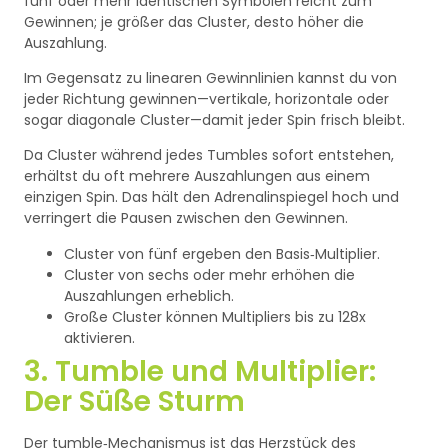
fünf oder mehr identischen Symbolen reicht zum
Gewinnen; je größer das Cluster, desto höher die
Auszahlung.
Im Gegensatz zu linearen Gewinnlinien kannst du von
jeder Richtung gewinnen—vertikale, horizontale oder
sogar diagonale Cluster—damit jeder Spin frisch bleibt.
Da Cluster während jedes Tumbles sofort entstehen,
erhältst du oft mehrere Auszahlungen aus einem
einzigen Spin. Das hält den Adrenalinspiegel hoch und
verringert die Pausen zwischen den Gewinnen.
Cluster von fünf ergeben den Basis‑Multiplier.
Cluster von sechs oder mehr erhöhen die
Auszahlungen erheblich.
Große Cluster können Multipliers bis zu 128x
aktivieren.
3. Tumble und Multiplier:
Der Süße Sturm
Der tumble‑Mechanismus ist das Herzstück des