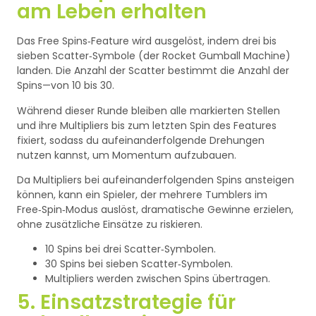
am Leben erhalten
Das Free Spins‑Feature wird ausgelöst, indem drei bis
sieben Scatter‑Symbole (der Rocket Gumball Machine)
landen. Die Anzahl der Scatter bestimmt die Anzahl der
Spins—von 10 bis 30.
Während dieser Runde bleiben alle markierten Stellen
und ihre Multipliers bis zum letzten Spin des Features
fixiert, sodass du aufeinanderfolgende Drehungen
nutzen kannst, um Momentum aufzubauen.
Da Multipliers bei aufeinanderfolgenden Spins ansteigen
können, kann ein Spieler, der mehrere Tumblers im
Free‑Spin‑Modus auslöst, dramatische Gewinne erzielen,
ohne zusätzliche Einsätze zu riskieren.
10 Spins bei drei Scatter‑Symbolen.
30 Spins bei sieben Scatter‑Symbolen.
Multipliers werden zwischen Spins übertragen.
5. Einsatzstrategie für