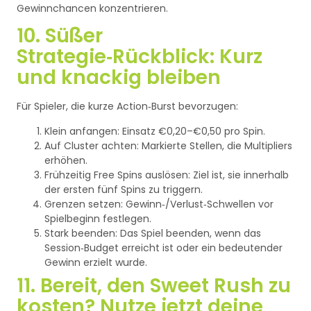
Gewinnchancen konzentrieren.
10. Süßer
Strategie‑Rückblick: Kurz
und knackig bleiben
Für Spieler, die kurze Action‑Burst bevorzugen:
Klein anfangen: Einsatz €0,20–€0,50 pro Spin.
Auf Cluster achten: Markierte Stellen, die Multipliers
erhöhen.
Frühzeitig Free Spins auslösen: Ziel ist, sie innerhalb
der ersten fünf Spins zu triggern.
Grenzen setzen: Gewinn‑/Verlust‑Schwellen vor
Spielbeginn festlegen.
Stark beenden: Das Spiel beenden, wenn das
Session‑Budget erreicht ist oder ein bedeutender
Gewinn erzielt wurde.
11. Bereit, den Sweet Rush zu
kosten? Nutze jetzt deine