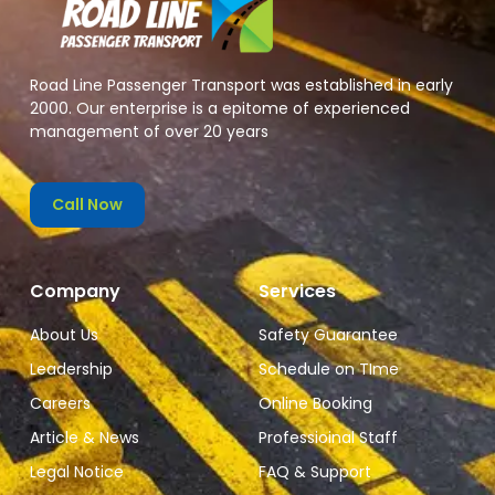
Road Line Passenger Transport was established in early
2000. Our enterprise is a epitome of experienced
management of over 20 years
Call Now
Company
Services
About Us
Safety Guarantee
Leadership
Schedule on TIme
Careers
Online Booking
Article & News
Professioinal Staff
Legal Notice
FAQ & Support