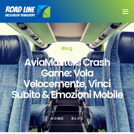
Blog
AviaMasters Crash
Game: Vola
Velocemente, Vinci
Subito & Emozioni Mobile
HOME
BLOG