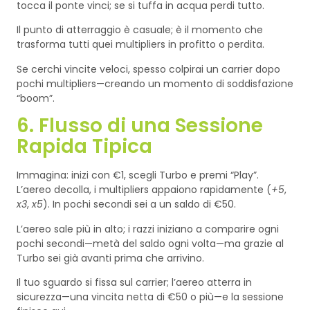
tocca il ponte vinci; se si tuffa in acqua perdi tutto.
Il punto di atterraggio è casuale; è il momento che
trasforma tutti quei multipliers in profitto o perdita.
Se cerchi vincite veloci, spesso colpirai un carrier dopo
pochi multipliers—creando un momento di soddisfazione
“boom”.
6. Flusso di una Sessione
Rapida Tipica
Immagina: inizi con €1, scegli Turbo e premi “Play”.
L’aereo decolla, i multipliers appaiono rapidamente (
+5
,
x3
,
x5
). In pochi secondi sei a un saldo di €50.
L’aereo sale più in alto; i razzi iniziano a comparire ogni
pochi secondi—metà del saldo ogni volta—ma grazie al
Turbo sei già avanti prima che arrivino.
Il tuo sguardo si fissa sul carrier; l’aereo atterra in
sicurezza—una vincita netta di €50 o più—e la sessione