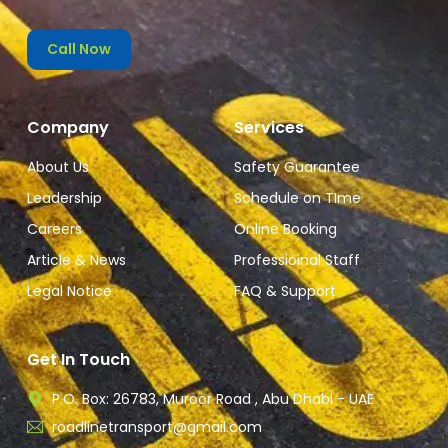
Call Now
Company
Services
About Us
Safety Guarantee
Leadership
Schedule on TIme
Careers
Online Booking
Article & News
Professioinal Staff
Legal Notice
FAQ & Support
Get In Touch
P.O. Box: 26783, Muroor Road , Abu Dhabi - UAE
roadlinetransport@gmail.com