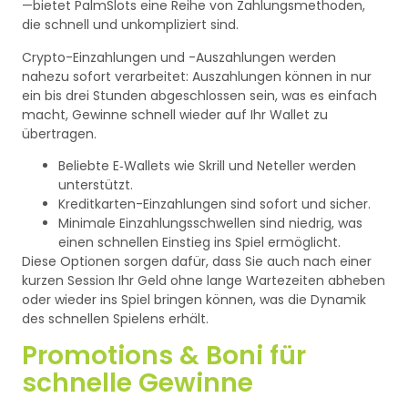
—bietet PalmSlots eine Reihe von Zahlungsmethoden,
die schnell und unkompliziert sind.
Crypto-Einzahlungen und -Auszahlungen werden
nahezu sofort verarbeitet: Auszahlungen können in nur
ein bis drei Stunden abgeschlossen sein, was es einfach
macht, Gewinne schnell wieder auf Ihr Wallet zu
übertragen.
Beliebte E‑Wallets wie Skrill und Neteller werden
unterstützt.
Kreditkarten-Einzahlungen sind sofort und sicher.
Minimale Einzahlungsschwellen sind niedrig, was
einen schnellen Einstieg ins Spiel ermöglicht.
Diese Optionen sorgen dafür, dass Sie auch nach einer
kurzen Session Ihr Geld ohne lange Wartezeiten abheben
oder wieder ins Spiel bringen können, was die Dynamik
des schnellen Spielens erhält.
Promotions & Boni für
schnelle Gewinne