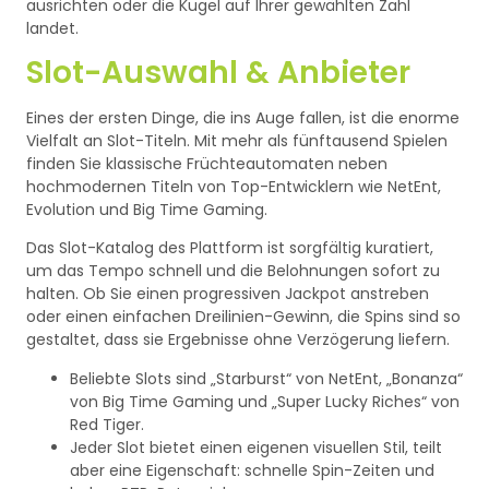
ausrichten oder die Kugel auf Ihrer gewählten Zahl
landet.
Slot-Auswahl & Anbieter
Eines der ersten Dinge, die ins Auge fallen, ist die enorme
Vielfalt an Slot-Titeln. Mit mehr als fünftausend Spielen
finden Sie klassische Früchteautomaten neben
hochmodernen Titeln von Top-Entwicklern wie NetEnt,
Evolution und Big Time Gaming.
Das Slot-Katalog des Plattform ist sorgfältig kuratiert,
um das Tempo schnell und die Belohnungen sofort zu
halten. Ob Sie einen progressiven Jackpot anstreben
oder einen einfachen Dreilinien-Gewinn, die Spins sind so
gestaltet, dass sie Ergebnisse ohne Verzögerung liefern.
Beliebte Slots sind „Starburst“ von NetEnt, „Bonanza“
von Big Time Gaming und „Super Lucky Riches“ von
Red Tiger.
Jeder Slot bietet einen eigenen visuellen Stil, teilt
aber eine Eigenschaft: schnelle Spin-Zeiten und