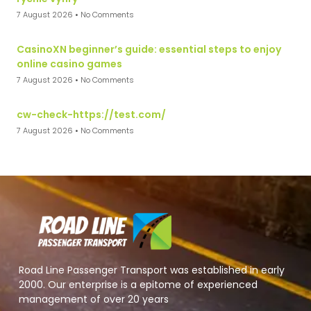
7 August 2026
No Comments
CasinoXN beginner’s guide: essential steps to enjoy
online casino games
7 August 2026
No Comments
cw-check-https://test.com/
7 August 2026
No Comments
Road Line Passenger Transport was established in early
2000. Our enterprise is a epitome of experienced
management of over 20 years