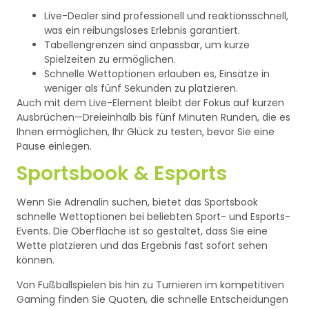
Live-Dealer sind professionell und reaktionsschnell,
was ein reibungsloses Erlebnis garantiert.
Tabellengrenzen sind anpassbar, um kurze
Spielzeiten zu ermöglichen.
Schnelle Wettoptionen erlauben es, Einsätze in
weniger als fünf Sekunden zu platzieren.
Auch mit dem Live-Element bleibt der Fokus auf kurzen
Ausbrüchen—Dreieinhalb bis fünf Minuten Runden, die es
Ihnen ermöglichen, Ihr Glück zu testen, bevor Sie eine
Pause einlegen.
Sportsbook & Esports
Wenn Sie Adrenalin suchen, bietet das Sportsbook
schnelle Wettoptionen bei beliebten Sport- und Esports-
Events. Die Oberfläche ist so gestaltet, dass Sie eine
Wette platzieren und das Ergebnis fast sofort sehen
können.
Von Fußballspielen bis hin zu Turnieren im kompetitiven
Gaming finden Sie Quoten, die schnelle Entscheidungen